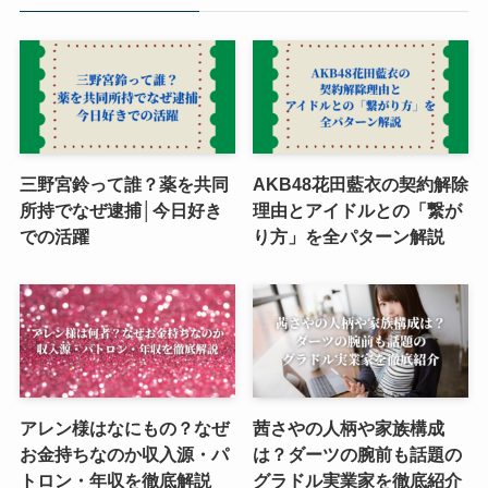
三野宮鈴って誰？薬を共同
AKB48花田藍衣の契約解除
所持でなぜ逮捕│今日好き
理由とアイドルとの「繋が
での活躍
り方」を全パターン解説
アレン様はなにもの？なぜ
茜さやの人柄や家族構成
お金持ちなのか収入源・パ
は？ダーツの腕前も話題の
トロン・年収を徹底解説
グラドル実業家を徹底紹介