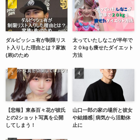
ダルビッシュ有が制限リス
太っていたしなこが半年で
ト入りした理由とは？家族
２０kgも痩せたダイエット
(弟)のため
方法
【悲報】東条百々花が彼氏
山口一郎の家の場所と彼女
との2ショット写真を公開
や結婚感│病気から活動休
してしまう！
止に