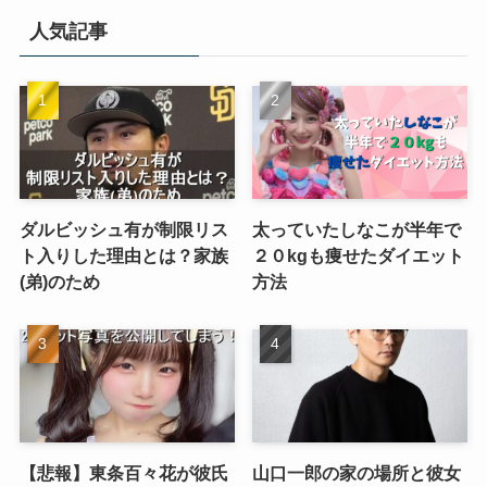
人気記事
ダルビッシュ有が制限リス
太っていたしなこが半年で
ト入りした理由とは？家族
２０kgも痩せたダイエット
(弟)のため
方法
【悲報】東条百々花が彼氏
山口一郎の家の場所と彼女