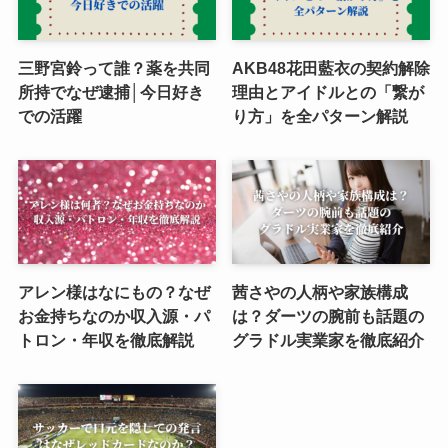
三野宮鈴って誰？薬を共同
AKB48花田藍衣の契約解除
所持でなぜ逮捕│今日好き
理由とアイドルとの「繋が
での活躍
り方」を全パターン解説
アレン様はなにもの？なぜ
茜さやの人柄や家族構成
お金持ちなのか収入源・パ
は？ダーツの腕前も話題の
トロン・年収を徹底解説
グラドル実業家を徹底紹介