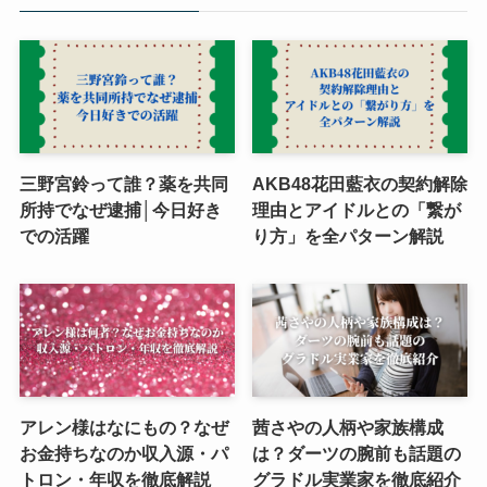
三野宮鈴って誰？薬を共同
AKB48花田藍衣の契約解除
所持でなぜ逮捕│今日好き
理由とアイドルとの「繋が
での活躍
り方」を全パターン解説
アレン様はなにもの？なぜ
茜さやの人柄や家族構成
お金持ちなのか収入源・パ
は？ダーツの腕前も話題の
トロン・年収を徹底解説
グラドル実業家を徹底紹介