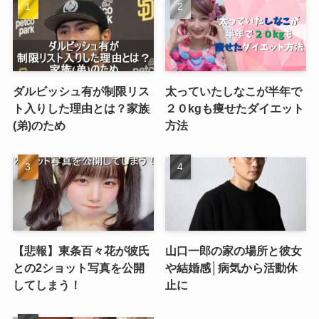
ダルビッシュ有が制限リス
太っていたしなこが半年で
ト入りした理由とは？家族
２０kgも痩せたダイエット
(弟)のため
方法
【悲報】東条百々花が彼氏
山口一郎の家の場所と彼女
との2ショット写真を公開
や結婚感│病気から活動休
してしまう！
止に