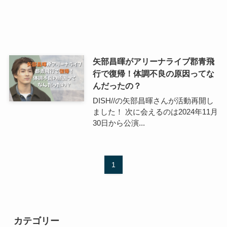
矢部昌暉がアリーナライブ郡青飛
行で復帰！体調不良の原因ってな
んだったの？
DISH//の矢部昌暉さんが活動再開し
ました！ 次に会えるのは2024年11月
30日から公演...
1
カテゴリー