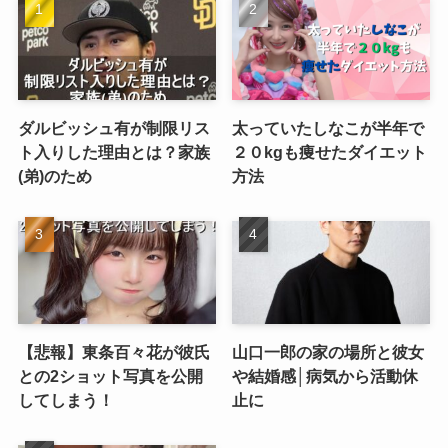
ダルビッシュ有が制限リス
太っていたしなこが半年で
ト入りした理由とは？家族
２０kgも痩せたダイエット
(弟)のため
方法
【悲報】東条百々花が彼氏
山口一郎の家の場所と彼女
との2ショット写真を公開
や結婚感│病気から活動休
してしまう！
止に