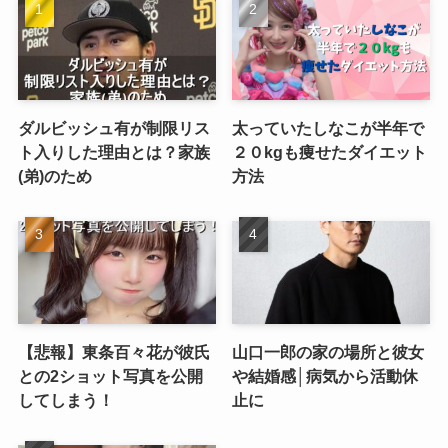
ダルビッシュ有が制限リス
太っていたしなこが半年で
ト入りした理由とは？家族
２０kgも痩せたダイエット
(弟)のため
方法
【悲報】東条百々花が彼氏
山口一郎の家の場所と彼女
との2ショット写真を公開
や結婚感│病気から活動休
してしまう！
止に