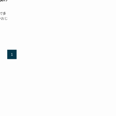
で多
いおじ
1