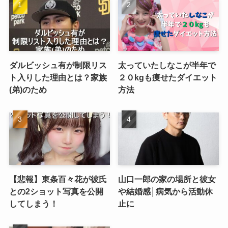
ダルビッシュ有が制限リス
太っていたしなこが半年で
ト入りした理由とは？家族
２０kgも痩せたダイエット
(弟)のため
方法
【悲報】東条百々花が彼氏
山口一郎の家の場所と彼女
との2ショット写真を公開
や結婚感│病気から活動休
してしまう！
止に