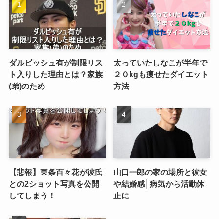
ダルビッシュ有が制限リス
太っていたしなこが半年で
ト入りした理由とは？家族
２０kgも痩せたダイエット
(弟)のため
方法
【悲報】東条百々花が彼氏
山口一郎の家の場所と彼女
との2ショット写真を公開
や結婚感│病気から活動休
してしまう！
止に