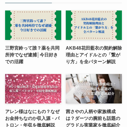
三野宮鈴って誰？薬を共同
AKB48花田藍衣の契約解除
所持でなぜ逮捕│今日好き
理由とアイドルとの「繋が
での活躍
り方」を全パターン解説
アレン様はなにもの？なぜ
茜さやの人柄や家族構成
お金持ちなのか収入源・パ
は？ダーツの腕前も話題の
トロン・年収を徹底解説
グラドル実業家を徹底紹介