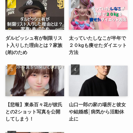
ダルビッシュ有が制限リス
太っていたしなこが半年で
ト入りした理由とは？家族
２０kgも痩せたダイエット
(弟)のため
方法
【悲報】東条百々花が彼氏
山口一郎の家の場所と彼女
との2ショット写真を公開
や結婚感│病気から活動休
してしまう！
止に