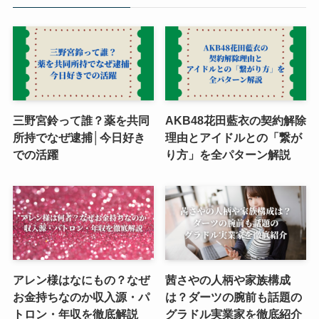
三野宮鈴って誰？薬を共同
AKB48花田藍衣の契約解除
所持でなぜ逮捕│今日好き
理由とアイドルとの「繋が
での活躍
り方」を全パターン解説
アレン様はなにもの？なぜ
茜さやの人柄や家族構成
お金持ちなのか収入源・パ
は？ダーツの腕前も話題の
トロン・年収を徹底解説
グラドル実業家を徹底紹介