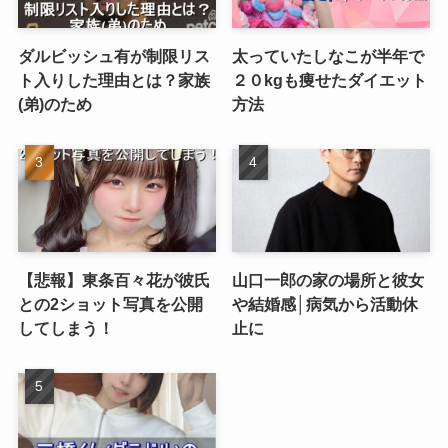
ダルビッシュ有が制限リス
太っていたしなこが半年で
ト入りした理由とは？家族
２０kgも痩せたダイエット
(弟)のため
方法
【悲報】東条百々花が彼氏
山口一郎の家の場所と彼女
との2ショット写真を公開
や結婚感│病気から活動休
してしまう！
止に