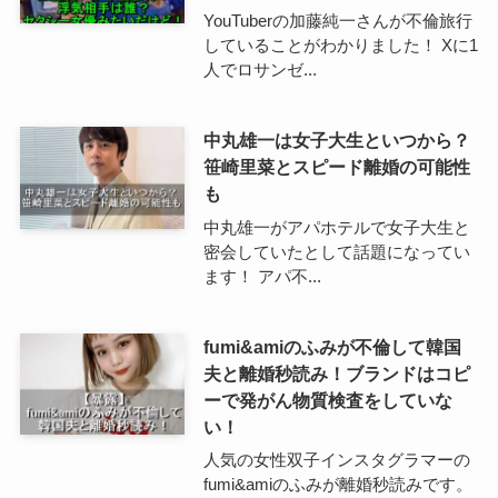
YouTuberの加藤純一さんが不倫旅行
していることがわかりました！ Xに1
人でロサンゼ...
中丸雄一は女子大生といつから？
笹崎里菜とスピード離婚の可能性
も
中丸雄一がアパホテルで女子大生と
密会していたとして話題になってい
ます！ アパ不...
fumi&amiのふみが不倫して韓国
夫と離婚秒読み！ブランドはコピ
ーで発がん物質検査をしていな
い！
人気の女性双子インスタグラマーの
fumi&amiのふみが離婚秒読みです。