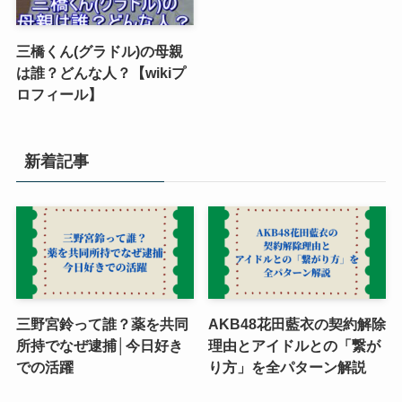
三橋くん(グラドル)の母親
は誰？どんな人？【wikiプ
ロフィール】
新着記事
三野宮鈴って誰？薬を共同
AKB48花田藍衣の契約解除
所持でなぜ逮捕│今日好き
理由とアイドルとの「繋が
での活躍
り方」を全パターン解説