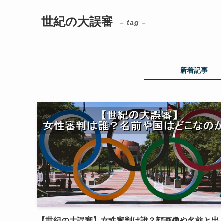
世紀の大誤審
– tag –
新着記事
【世紀の大誤審】女性審判は誰？顔画像や名前と出