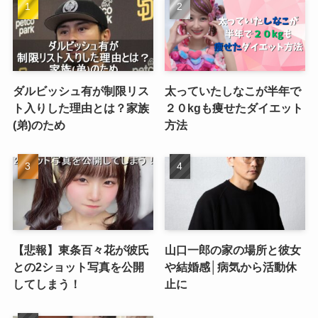
ダルビッシュ有が制限リス
太っていたしなこが半年で
ト入りした理由とは？家族
２０kgも痩せたダイエット
(弟)のため
方法
【悲報】東条百々花が彼氏
山口一郎の家の場所と彼女
との2ショット写真を公開
や結婚感│病気から活動休
してしまう！
止に