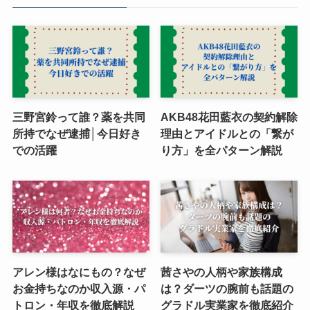
三野宮鈴って誰？薬を共同
AKB48花田藍衣の契約解除
所持でなぜ逮捕│今日好き
理由とアイドルとの「繋が
での活躍
り方」を全パターン解説
アレン様はなにもの？なぜ
茜さやの人柄や家族構成
お金持ちなのか収入源・パ
は？ダーツの腕前も話題の
トロン・年収を徹底解説
グラドル実業家を徹底紹介