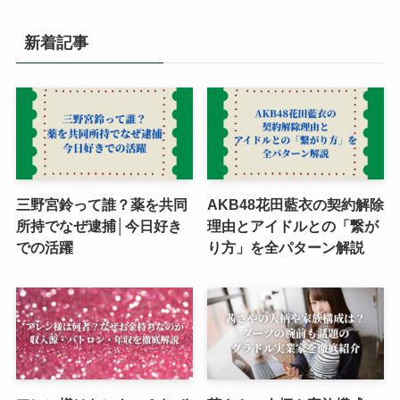
新着記事
三野宮鈴って誰？薬を共同
AKB48花田藍衣の契約解除
所持でなぜ逮捕│今日好き
理由とアイドルとの「繋が
での活躍
り方」を全パターン解説