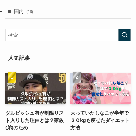
国内
(16)
人気記事
ダルビッシュ有が制限リス
太っていたしなこが半年で
ト入りした理由とは？家族
２０kgも痩せたダイエット
(弟)のため
方法