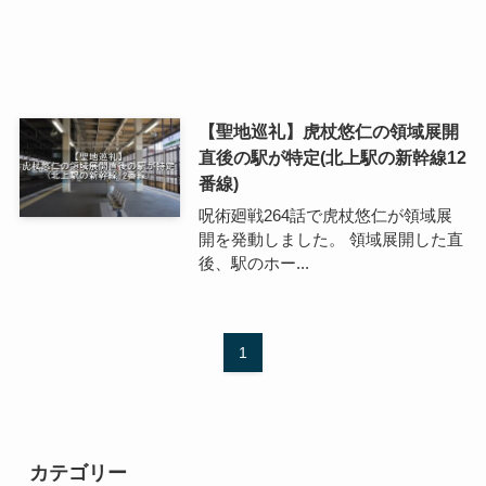
【聖地巡礼】虎杖悠仁の領域展開
直後の駅が特定(北上駅の新幹線12
番線)
呪術廻戦264話で虎杖悠仁が領域展
開を発動しました。 領域展開した直
後、駅のホー...
1
カテゴリー