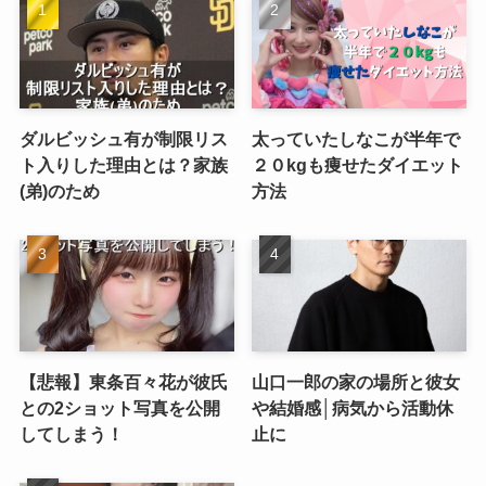
ダルビッシュ有が制限リス
太っていたしなこが半年で
ト入りした理由とは？家族
２０kgも痩せたダイエット
(弟)のため
方法
【悲報】東条百々花が彼氏
山口一郎の家の場所と彼女
との2ショット写真を公開
や結婚感│病気から活動休
してしまう！
止に