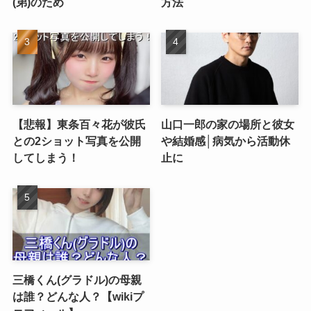
(弟)のため
方法
【悲報】東条百々花が彼氏
山口一郎の家の場所と彼女
との2ショット写真を公開
や結婚感│病気から活動休
してしまう！
止に
三橋くん(グラドル)の母親
は誰？どんな人？【wikiプ