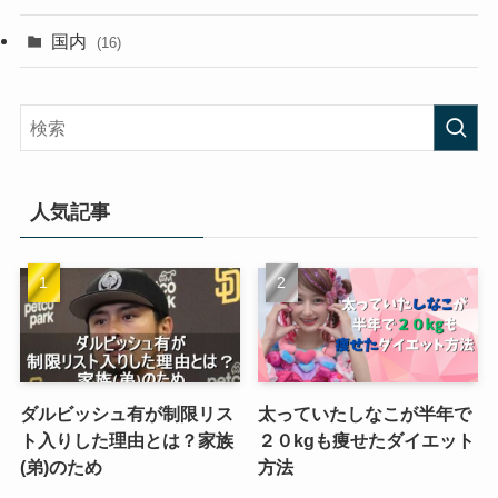
国内
(16)
人気記事
ダルビッシュ有が制限リス
太っていたしなこが半年で
ト入りした理由とは？家族
２０kgも痩せたダイエット
(弟)のため
方法