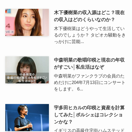
木下優樹菜の収入源はどこ？現在
の収入はどのくらいなのか？
木下優樹菜はどうやって生活してい
るのでしょうか？ タピオカ騒動をき
っかけに芸能...
中森明菜の歌唱印税と現在の年収
がすごい│私生活はなぞ
中森明菜がファンクラブの会員のた
めだけに204年7月13日にコンサート
をします。 6...
宇多田ヒカルの印税と資産を計算
してみた│ポルシェはコレクショ
ンかな？
イギリスの高級住宅街ハムステッド