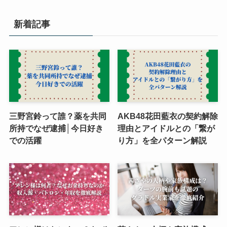
新着記事
三野宮鈴って誰？薬を共同
AKB48花田藍衣の契約解除
所持でなぜ逮捕│今日好き
理由とアイドルとの「繋が
での活躍
り方」を全パターン解説