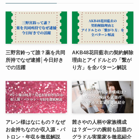
三野宮鈴って誰？薬を共同
AKB48花田藍衣の契約解除
所持でなぜ逮捕│今日好き
理由とアイドルとの「繋が
での活躍
り方」を全パターン解説
アレン様はなにもの？なぜ
茜さやの人柄や家族構成
お金持ちなのか収入源・パ
は？ダーツの腕前も話題の
トロン・年収を徹底解説
グラドル実業家を徹底紹介