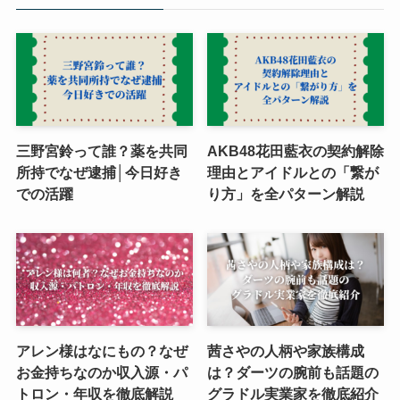
三野宮鈴って誰？薬を共同
AKB48花田藍衣の契約解除
所持でなぜ逮捕│今日好き
理由とアイドルとの「繋が
での活躍
り方」を全パターン解説
アレン様はなにもの？なぜ
茜さやの人柄や家族構成
お金持ちなのか収入源・パ
は？ダーツの腕前も話題の
トロン・年収を徹底解説
グラドル実業家を徹底紹介