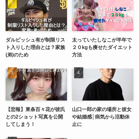
ダルビッシュ有が制限リス
太っていたしなこが半年で
ト入りした理由とは？家族
２０kgも痩せたダイエット
(弟)のため
方法
【悲報】東条百々花が彼氏
山口一郎の家の場所と彼女
との2ショット写真を公開
や結婚感│病気から活動休
してしまう！
止に