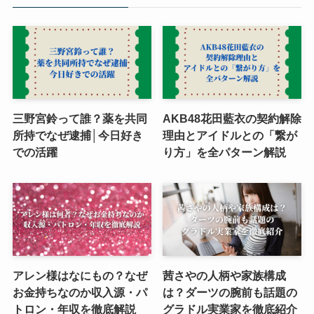
三野宮鈴って誰？薬を共同
AKB48花田藍衣の契約解除
所持でなぜ逮捕│今日好き
理由とアイドルとの「繋が
での活躍
り方」を全パターン解説
アレン様はなにもの？なぜ
茜さやの人柄や家族構成
お金持ちなのか収入源・パ
は？ダーツの腕前も話題の
トロン・年収を徹底解説
グラドル実業家を徹底紹介