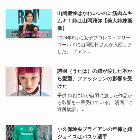
山岡聖怜はかわいいのに筋肉ムキ
ムキ！姉は山岡雅弥【美人姉妹画
像】
2024年8月に女子プロレス・マリー
ゴールドに山岡聖怜さんが入団しま
した。 ファン...
詩羽（うたは）の姉が渡した本か
ら髪型、ファッションの影響を受
けた
子供の頃に姉が詩羽に渡した作品か
ら影響を一番受けている。 漫画「ご
近所物語」 ...
小久保玲央ブライアンの年棒と姉
ジョイスはバスケ選手