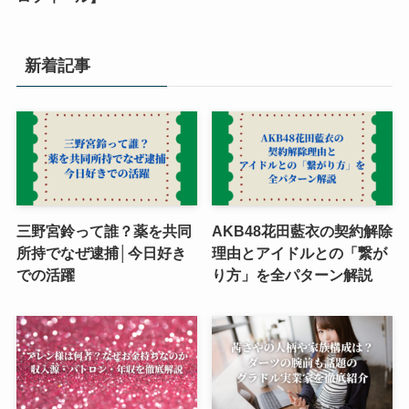
新着記事
三野宮鈴って誰？薬を共同
AKB48花田藍衣の契約解除
所持でなぜ逮捕│今日好き
理由とアイドルとの「繋が
での活躍
り方」を全パターン解説