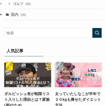
ゴルフ
(45)
国内
(16)
人気記事
ダルビッシュ有が制限リス
太っていたしなこが半年で
ト入りした理由とは？家族
２０kgも痩せたダイエット
(弟)のため
方法