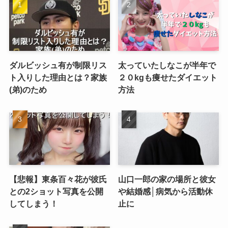
ダルビッシュ有が制限リス
太っていたしなこが半年で
ト入りした理由とは？家族
２０kgも痩せたダイエット
(弟)のため
方法
【悲報】東条百々花が彼氏
山口一郎の家の場所と彼女
との2ショット写真を公開
や結婚感│病気から活動休
してしまう！
止に