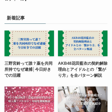
新着記事
三野宮鈴って誰？薬を共同
AKB48花田藍衣の契約解除
所持でなぜ逮捕│今日好き
理由とアイドルとの「繋が
での活躍
り方」を全パターン解説