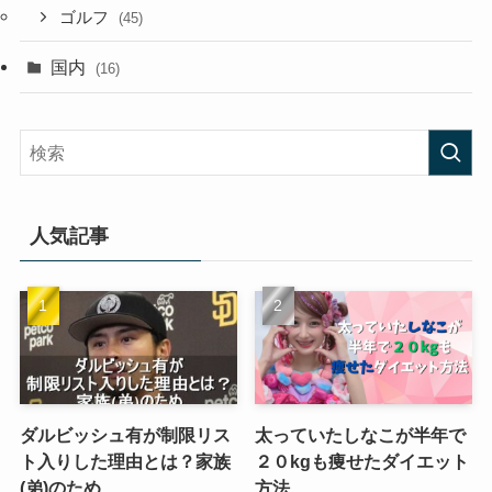
ゴルフ
(45)
国内
(16)
人気記事
ダルビッシュ有が制限リス
太っていたしなこが半年で
ト入りした理由とは？家族
２０kgも痩せたダイエット
(弟)のため
方法