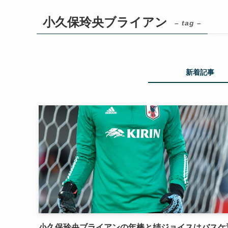
小久保玲央ブライアン
– tag –
新着記事
小久保玲央ブライアンの年棒と姉ジョイスはバスケ