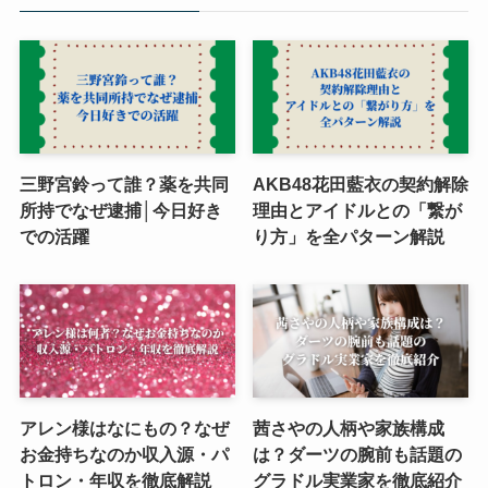
三野宮鈴って誰？薬を共同
AKB48花田藍衣の契約解除
所持でなぜ逮捕│今日好き
理由とアイドルとの「繋が
での活躍
り方」を全パターン解説
アレン様はなにもの？なぜ
茜さやの人柄や家族構成
お金持ちなのか収入源・パ
は？ダーツの腕前も話題の
トロン・年収を徹底解説
グラドル実業家を徹底紹介