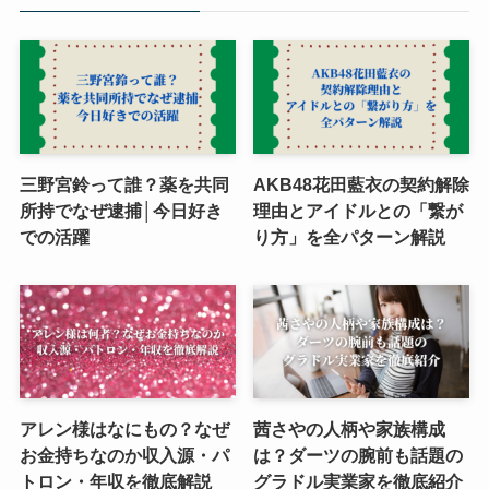
三野宮鈴って誰？薬を共同
AKB48花田藍衣の契約解除
所持でなぜ逮捕│今日好き
理由とアイドルとの「繋が
での活躍
り方」を全パターン解説
アレン様はなにもの？なぜ
茜さやの人柄や家族構成
お金持ちなのか収入源・パ
は？ダーツの腕前も話題の
トロン・年収を徹底解説
グラドル実業家を徹底紹介