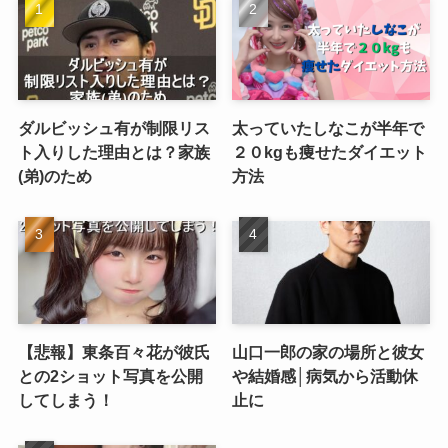
ダルビッシュ有が制限リス
太っていたしなこが半年で
ト入りした理由とは？家族
２０kgも痩せたダイエット
(弟)のため
方法
【悲報】東条百々花が彼氏
山口一郎の家の場所と彼女
との2ショット写真を公開
や結婚感│病気から活動休
してしまう！
止に