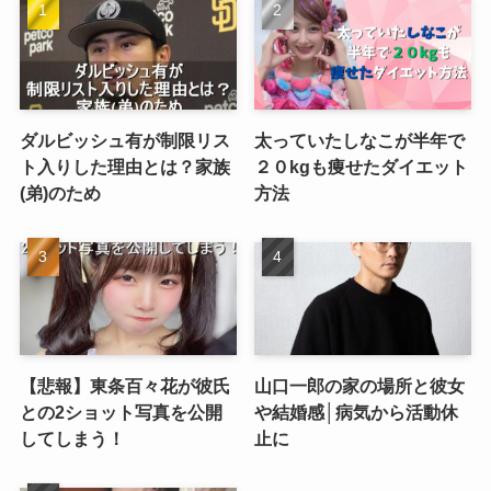
ダルビッシュ有が制限リス
太っていたしなこが半年で
ト入りした理由とは？家族
２０kgも痩せたダイエット
(弟)のため
方法
【悲報】東条百々花が彼氏
山口一郎の家の場所と彼女
との2ショット写真を公開
や結婚感│病気から活動休
してしまう！
止に