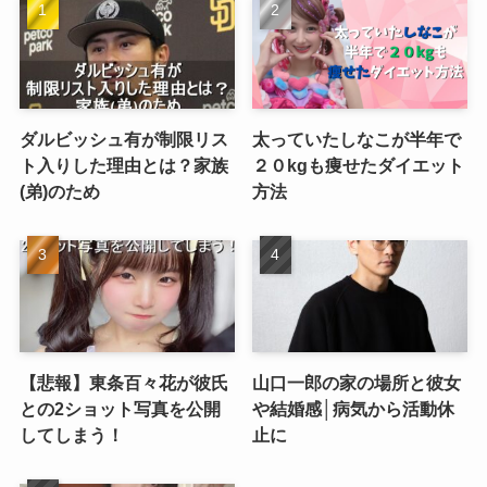
ダルビッシュ有が制限リス
太っていたしなこが半年で
ト入りした理由とは？家族
２０kgも痩せたダイエット
(弟)のため
方法
【悲報】東条百々花が彼氏
山口一郎の家の場所と彼女
との2ショット写真を公開
や結婚感│病気から活動休
してしまう！
止に