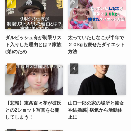
ダルビッシュ有が制限リス
太っていたしなこが半年で
ト入りした理由とは？家族
２０kgも痩せたダイエット
(弟)のため
方法
【悲報】東条百々花が彼氏
山口一郎の家の場所と彼女
との2ショット写真を公開
や結婚感│病気から活動休
してしまう！
止に