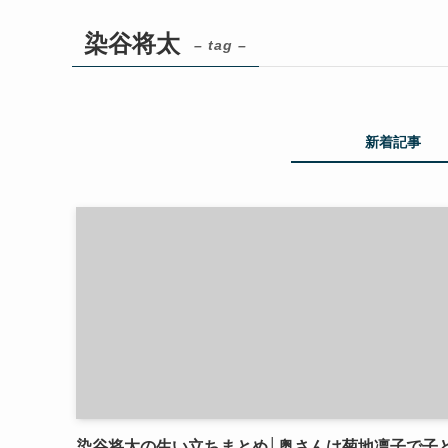
染谷将太
– tag –
新着記事
染谷将太の生い立ちまとめ│奥さんは菊地凛子で子