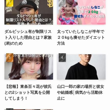
ダルビッシュ有が制限リス
太っていたしなこが半年で
ト入りした理由とは？家族
２０kgも痩せたダイエット
(弟)のため
方法
【悲報】東条百々花が彼氏
山口一郎の家の場所と彼女
との2ショット写真を公開
や結婚感│病気から活動休
してしまう！
止に