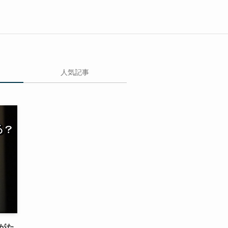
人気記事
がた