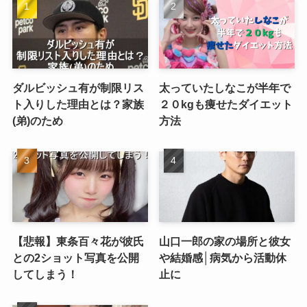
ダルビッシュ有が制限リス
太っていたしなこが半年で
ト入りした理由とは？家族
２０kgも痩せたダイエット
(弟)のため
方法
【悲報】東条百々花が彼氏
山口一郎の家の場所と彼女
との2ショット写真を公開
や結婚感│病気から活動休
してしまう！
止に