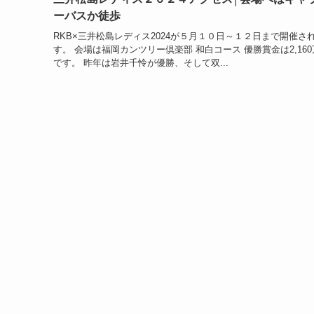
ーバスか徒歩
RKB×三井松島レディス2024が５月１０日～１２日まで開催さ
す。 会場は福岡カンツリー倶楽部 和白コース 優勝賞金は2,16
です。 昨年は岩井千怜が優勝、そして双...