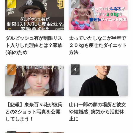
ダルビッシュ有が制限リス
太っていたしなこが半年で
ト入りした理由とは？家族
２０kgも痩せたダイエット
(弟)のため
方法
【悲報】東条百々花が彼氏
山口一郎の家の場所と彼女
との2ショット写真を公開
や結婚感│病気から活動休
してしまう！
止に