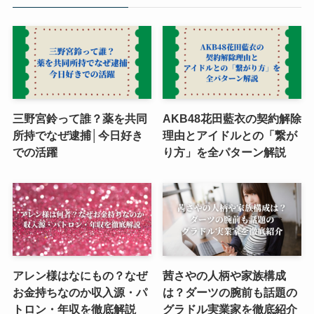
三野宮鈴って誰？薬を共同
AKB48花田藍衣の契約解除
所持でなぜ逮捕│今日好き
理由とアイドルとの「繋が
での活躍
り方」を全パターン解説
アレン様はなにもの？なぜ
茜さやの人柄や家族構成
お金持ちなのか収入源・パ
は？ダーツの腕前も話題の
トロン・年収を徹底解説
グラドル実業家を徹底紹介