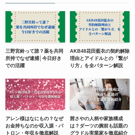
三野宮鈴って誰？薬を共同
AKB48花田藍衣の契約解除
所持でなぜ逮捕│今日好き
理由とアイドルとの「繋が
での活躍
り方」を全パターン解説
アレン様はなにもの？なぜ
茜さやの人柄や家族構成
お金持ちなのか収入源・パ
は？ダーツの腕前も話題の
トロン・年収を徹底解説
グラドル実業家を徹底紹介