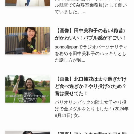
ル航空でCA(客室乗務員)として働い
ていました。 ...
【画像】田中美和子の若い頃(昔)
がかわいい！バブル感がすごい！
songofjapanでラジオパーソナリティ
を務める田中美和子のハッキリとし
た話し方が独...
【画像】北口榛花は太り過ぎだけ
ど食べ過ぎか？やり投げのため？
昔は痩せてた！
パリオリンピックの陸上女子やり投
げで金メダルをとりました！(2024年
8月11日) 女...