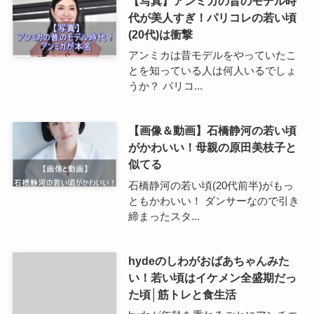
【写真】アンミカの昔のモデル時
代が美人すぎ！パリコレの若い頃
(20代)は衝撃
アンミカは昔モデルをやっていたこ
とを知っている人は何人いるでしょ
うか？ パリコ...
【画像＆動画】石橋静河の若い頃
がかわいい！母親の原田美枝子と
似てる
石橋静河の若い頃(20代前半)がもっ
ともかわいい！ ダンサーなので引き
締まったスタ...
hydeのしわがおばあちゃんみた
い！若い頃はイケメン全盛期だっ
た頃│筋トレと食生活