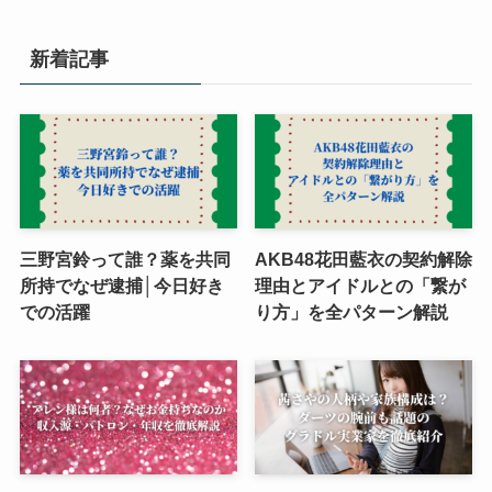
新着記事
三野宮鈴って誰？薬を共同
AKB48花田藍衣の契約解除
所持でなぜ逮捕│今日好き
理由とアイドルとの「繋が
での活躍
り方」を全パターン解説