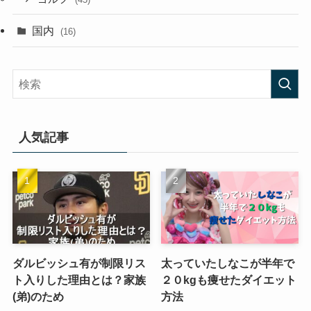
国内
(16)
人気記事
ダルビッシュ有が制限リス
太っていたしなこが半年で
ト入りした理由とは？家族
２０kgも痩せたダイエット
(弟)のため
方法