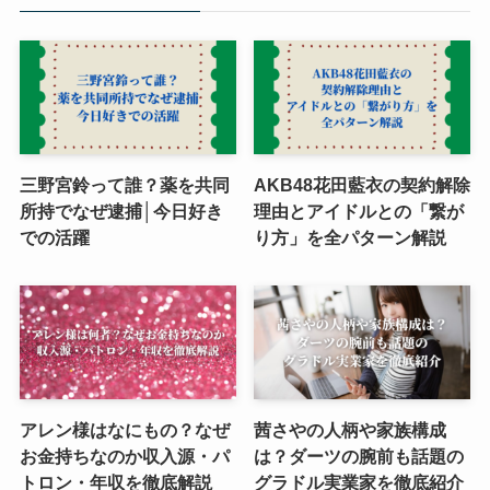
三野宮鈴って誰？薬を共同
AKB48花田藍衣の契約解除
所持でなぜ逮捕│今日好き
理由とアイドルとの「繋が
での活躍
り方」を全パターン解説
アレン様はなにもの？なぜ
茜さやの人柄や家族構成
お金持ちなのか収入源・パ
は？ダーツの腕前も話題の
トロン・年収を徹底解説
グラドル実業家を徹底紹介