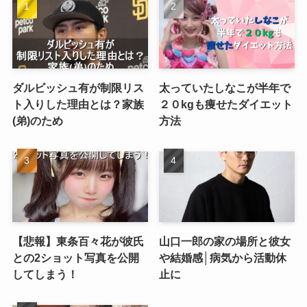
ダルビッシュ有が制限リス
太っていたしなこが半年で
ト入りした理由とは？家族
２０kgも痩せたダイエット
(弟)のため
方法
【悲報】東条百々花が彼氏
山口一郎の家の場所と彼女
との2ショット写真を公開
や結婚感│病気から活動休
してしまう！
止に