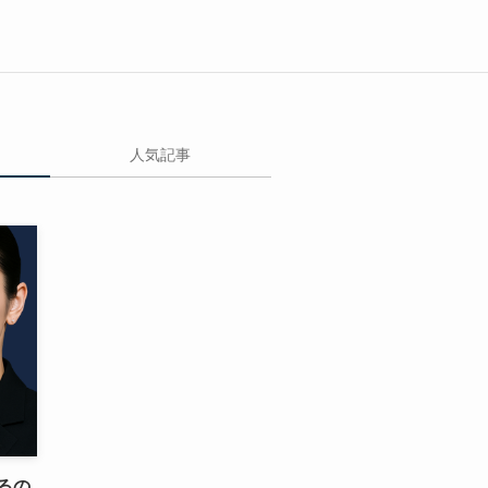
人気記事
るの