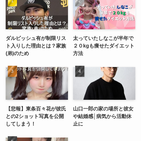
ダルビッシュ有が制限リス
太っていたしなこが半年で
ト入りした理由とは？家族
２０kgも痩せたダイエット
(弟)のため
方法
【悲報】東条百々花が彼氏
山口一郎の家の場所と彼女
との2ショット写真を公開
や結婚感│病気から活動休
してしまう！
止に