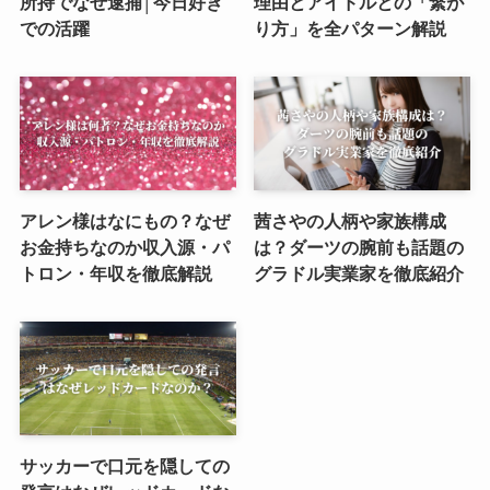
所持でなぜ逮捕│今日好き
理由とアイドルとの「繋が
での活躍
り方」を全パターン解説
アレン様はなにもの？なぜ
茜さやの人柄や家族構成
お金持ちなのか収入源・パ
は？ダーツの腕前も話題の
トロン・年収を徹底解説
グラドル実業家を徹底紹介
サッカーで口元を隠しての