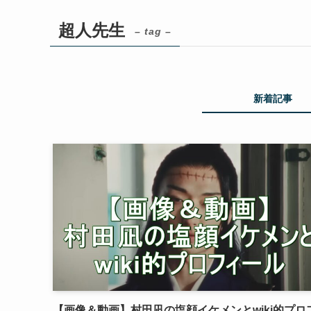
超人先生
– tag –
新着記事
【画像＆動画】村田凪の塩顔イケメンとwiki的プロ