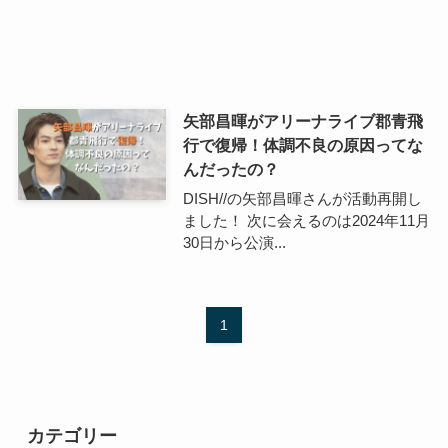
矢部昌暉がアリーナライブ郡青飛
行で復帰！体調不良の原因ってな
んだったの？
DISH//の矢部昌暉さんが活動再開し
ました！ 次に会えるのは2024年11月
30日から公演...
1
カテゴリー