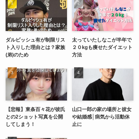
ダルビッシュ有が制限リス
太っていたしなこが半年で
ト入りした理由とは？家族
２０kgも痩せたダイエット
(弟)のため
方法
【悲報】東条百々花が彼氏
山口一郎の家の場所と彼女
との2ショット写真を公開
や結婚感│病気から活動休
してしまう！
止に